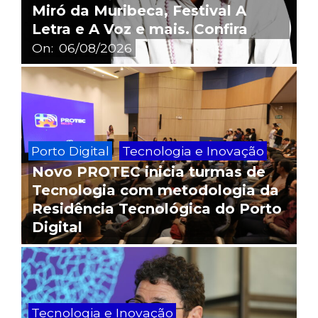
Miró da Muribeca, Festival A
Letra e A Voz e mais. Confira
On:
06/08/2026
Porto Digital
Tecnologia e Inovação
Novo PROTEC inicia turmas de
Tecnologia com metodologia da
Residência Tecnológica do Porto
Digital
Tecnologia e Inovação