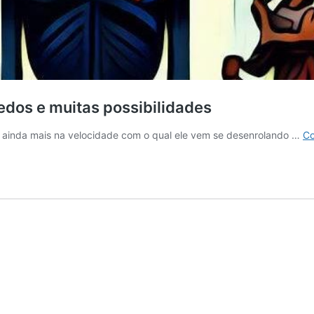
medos e muitas possibilidades
A), ainda mais na velocidade com o qual ele vem se desenrolando …
Co