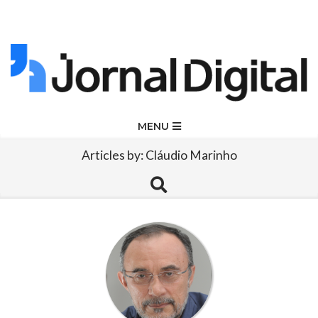
Skip
to
content
Jornal
Primary
MENU
Navigation
Digital
Articles by: Cláudio Marinho
Menu
Search