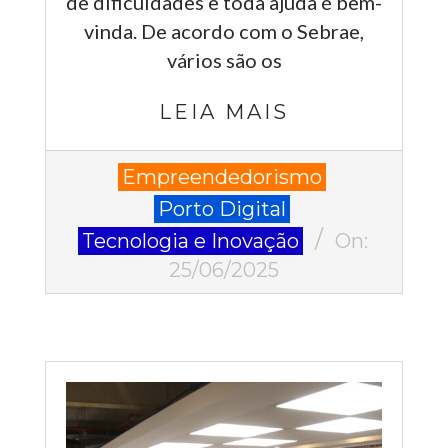
de dificuldades e toda ajuda é bem-
vinda. De acordo com o Sebrae,
vários são os
LEIA MAIS
2025-
Empreendedorismo
06-
Porto Digital
25
Tecnologia e Inovação
On:
25/06/2025