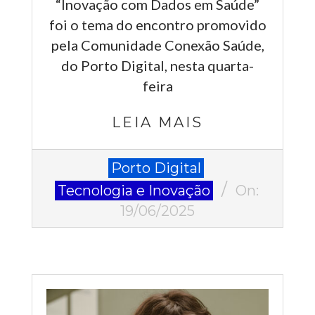
“Inovação com Dados em Saúde”
foi o tema do encontro promovido
pela Comunidade Conexão Saúde,
do Porto Digital, nesta quarta-
feira
LEIA MAIS
2025-
Porto Digital
06-
Tecnologia e Inovação
On:
19
19/06/2025