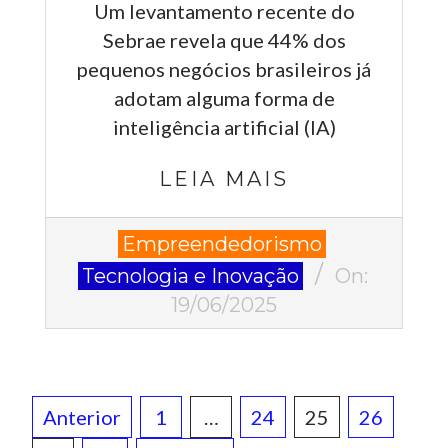
Um levantamento recente do
Sebrae revela que 44% dos
pequenos negócios brasileiros já
adotam alguma forma de
inteligência artificial (IA)
LEIA MAIS
2025-
Empreendedorismo
06-
Tecnologia e Inovação
On:
19
19/06/2025
Paginação
Anterior
1
…
24
25
26