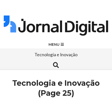
Skip
to
content
Jornal
Primary
MENU
Navigation
Digital
Tecnologia e Inovação
Menu
Search
Tecnologia e Inovação
(Page 25)