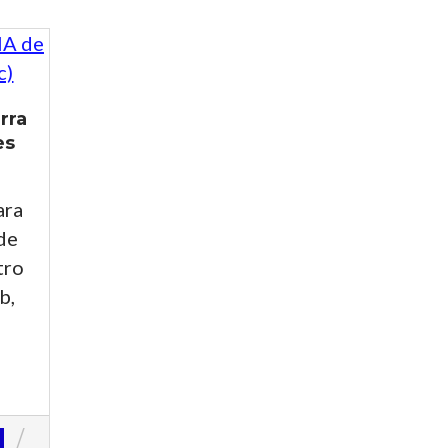
rra
es
ara
de
tro
b,
o