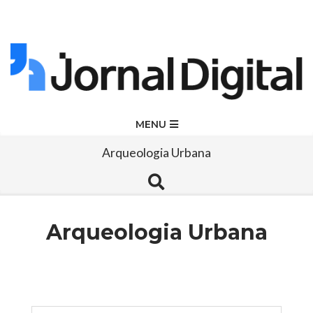
Skip
to
content
Jornal
Primary
MENU
Navigation
Digital
Arqueologia Urbana
Menu
Search
Arqueologia Urbana