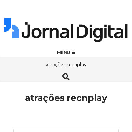
Skip
to
content
Jornal
Primary
MENU
Navigation
Digital
atrações recnplay
Menu
Search
atrações recnplay