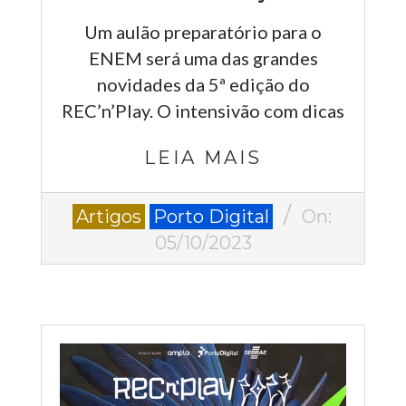
Um aulão preparatório para o
ENEM será uma das grandes
novidades da 5ª edição do
REC’n’Play. O intensivão com dicas
LEIA MAIS
2023-
Artigos
Porto Digital
On:
10-
05/10/2023
05