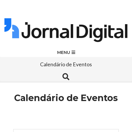
Skip
to
content
Jornal
Primary
MENU
Navigation
Digital
Calendário de Eventos
Menu
Search
Calendário de Eventos