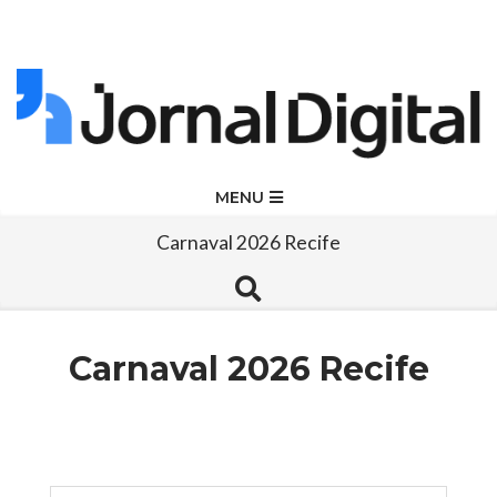
Skip
to
content
Jornal
Primary
MENU
Navigation
Digital
Carnaval 2026 Recife
Menu
Search
Carnaval 2026 Recife