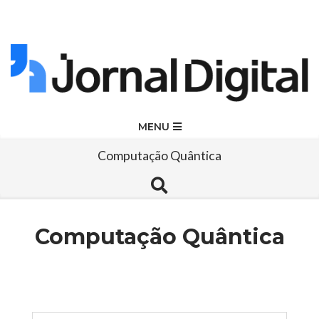
Skip
to
content
Jornal
Primary
MENU
Navigation
Digital
Computação Quântica
Menu
Search
Computação Quântica