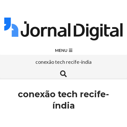
Skip
to
content
Jornal
Primary
MENU
Navigation
Digital
conexão tech recife-índia
Menu
Search
conexão tech recife-
índia