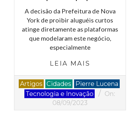
A decisão da Prefeitura de Nova
York de proibir aluguéis curtos
atinge diretamente as plataformas
que modelaram este negócio,
especialmente
LEIA MAIS
2023-
Artigos
Cidades
Pierre Lucena
09-
Tecnologia e Inovação
On:
08
08/09/2023