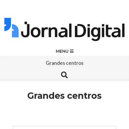
Skip
to
content
Jornal
Primary
MENU
Navigation
Digital
Grandes centros
Menu
Search
Grandes centros