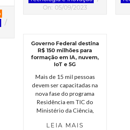
05
29
On:
05/09/2023
o
o
Governo Federal destina
R$ 150 milhões para
formação em IA, nuvem,
IoT e 5G
Mais de 15 mil pessoas
devem ser capacitadas na
nova fase do programa
Residência em TIC do
Ministério da Ciência,
LEIA MAIS