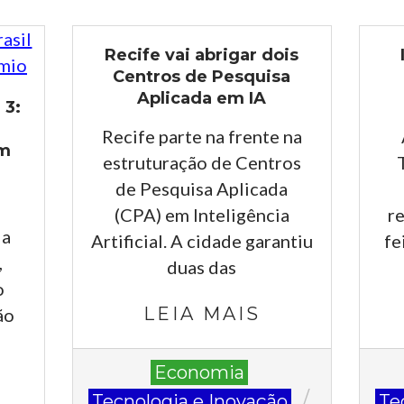
Recife vai abrigar dois
Centros de Pesquisa
Aplicada em IA
 3:
Recife parte na frente na
em
estruturação de Centros
de Pesquisa Aplicada
(CPA) em Inteligência
r
da
Artificial. A cidade garantiu
fe
,
duas das
o
LEIA MAIS
ão
2023-
2023
Economia
09-
08-
Tecnologia e Inovação
Te