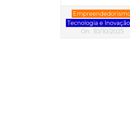
2025-
Empreendedorism
10-
Tecnologia e Inovaçã
30
On:
30/10/2025