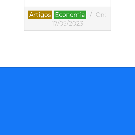
2023-
Artigos
Economia
On:
05-
17/05/2023
17