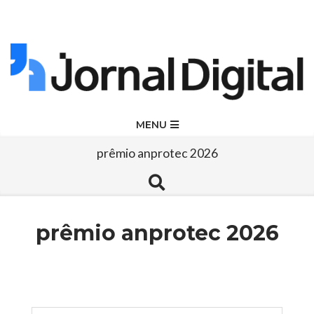
Skip
to
content
Jornal
Primary
MENU
Navigation
Digital
prêmio anprotec 2026
Menu
Search
prêmio anprotec 2026