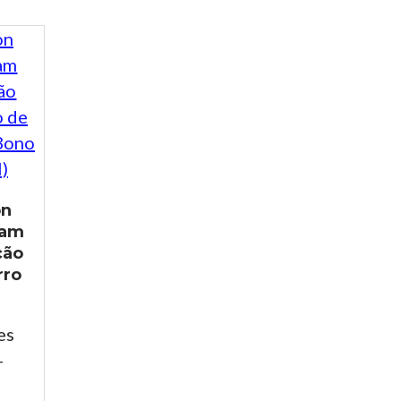
on
tam
ção
rro
es
-