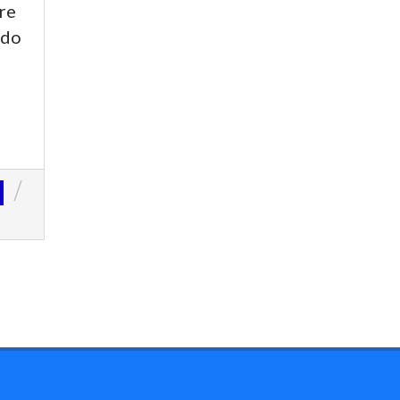
re
 do
o