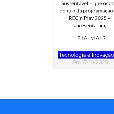
Sustentável – que ocor
dentro da programação
REC‘n’Play 2025 –
apresentaram,
LEIA MAIS
2025-
Tecnologia e Inovaçã
10-
On:
17/10/2025
17