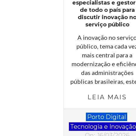
especialistas e gesto
de todo o país para
discutir inovação n
serviço público
A inovação no serviç
público, tema cada ve
mais central para a
modernização e eficiên
das administrações
públicas brasileiras, es
LEIA MAIS
2026-
Porto Digital
03-
Tecnologia e Inovaçã
16
On:
16/03/2026