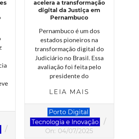
res
acelera a transformação
digital da Justiça em
o
Pernambuco
Pernambuco é um dos
o
estados pioneiros na
z
transformação digital do
Judiciário no Brasil. Essa
cia
avaliação foi feita pelo
presidente do
teve
LEIA MAIS
2025-
Porto Digital
07-
Tecnologia e Inovação
04
o
On:
04/07/2025