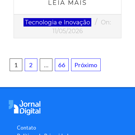
LEIA MAIS
2026-
Tecnologia e Inovação
On:
05-
11/05/2026
11
Paginação
1
2
…
66
Próximo
de
posts
Contato