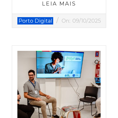
LEIA MAIS
2025-
Porto Digital
On:
09/10/2025
10-
09