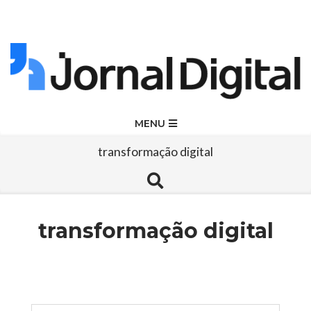
Skip
to
content
Jornal
Primary
MENU
Navigation
Digital
transformação digital
Menu
Search
transformação digital