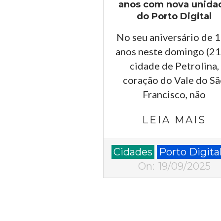
anos com nova unida
do Porto Digital
No seu aniversário de 
anos neste domingo (21)
cidade de Petrolina,
coração do Vale do S
Francisco, não
LEIA MAIS
2025-
Cidades
Porto Digita
09-
On:
19/09/2025
19