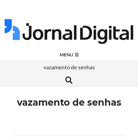
Skip
to
content
Jornal
Primary
MENU
Navigation
Digital
vazamento de senhas
Menu
Search
vazamento de senhas