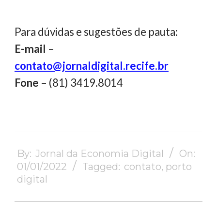
Para dúvidas e sugestões de pauta:
E-mail
–
contato@jornaldigital.recife.br
Fone
– (81) 3419.8014
2022-
01-
By:
Jornal da Economia Digital
On:
01
01/01/2022
Tagged:
contato
,
porto
digital