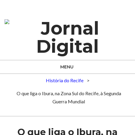
Skip
to
content
Jornal
Primary
MENU
Digital
Navigation
História do Recife
>
Menu
O que liga o Ibura, na Zona Sul do Recife, à Segunda
Guerra Mundial
Search
O que liga o Ibura, na