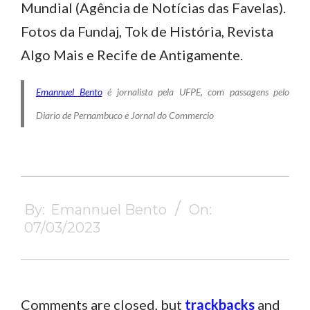
Mundial (Agência de Notícias das Favelas).
Fotos da Fundaj, Tok de História, Revista
Algo Mais e Recife de Antigamente.
Emannuel Bento
é jornalista pela UFPE, com passagens pelo
Diario de Pernambuco e Jornal do Commercio
2023-
By:
Emannuel Bento
On:
03-
07/03/2023
07
Comments are closed, but
trackbacks
and