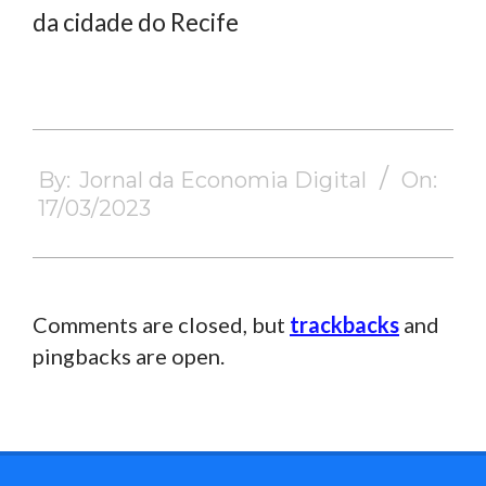
da cidade do Recife
2023-
03-
By:
Jornal da Economia Digital
On:
17
17/03/2023
Comments are closed, but
trackbacks
and
pingbacks are open.