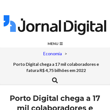
Skip
to
content
Jornal
Primary
MENU
Navigation
Digital
Economia
>
Menu
Porto Digital chega a 17 mil colaboradores e
fatura R$ 4,75 bilhões em 2022
Search
Porto Digital chega a 17
mil colaboradores e