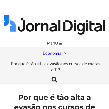
Skip
to
content
Jornal
Primary
MENU
Navigation
Digital
Economia
>
Menu
Por que é tão alta a evasão nos cursos de exatas
e TI?
Search
Por que é tão alta a
evasão nos cursos de