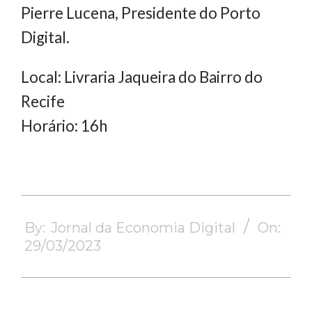
Pierre Lucena, Presidente do Porto
Digital.
Local: Livraria Jaqueira do Bairro do
Recife
Horário: 16h
2023-
03-
By:
Jornal da Economia Digital
On:
29
29/03/2023