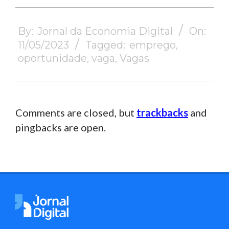
2023-
05-
By:
Jornal da Economia Digital
On:
11
11/05/2023
Tagged:
emprego
,
oportunidade
,
vaga
,
Vagas
Comments are closed, but
trackbacks
and
pingbacks are open.