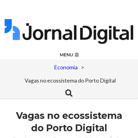
Skip
to
content
Jornal
Primary
MENU
Navigation
Digital
Economia
>
Menu
Vagas no ecossistema do Porto Digital
Search
Vagas no ecossistema
do Porto Digital