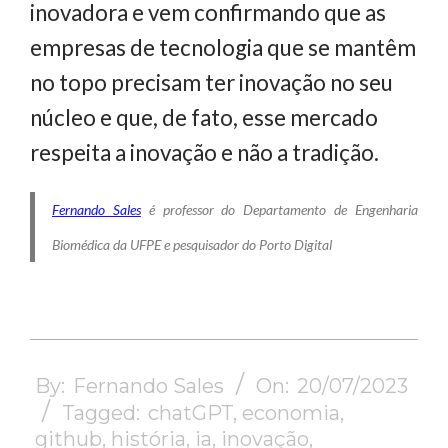
inovadora e vem confirmando que as
empresas de tecnologia que se mantêm
no topo precisam ter inovação no seu
núcleo e que, de fato, esse mercado
respeita a inovação e não a tradição.
Fernando Sales
é professor do Departamento de Engenharia
Biomédica da UFPE e pesquisador do Porto Digital
2023-
07-
By:
Fernando Sales
On:
20/07/2023
20
Tagged:
chatGPT
,
economia
,
github
,
história
,
ia
,
inovação
,