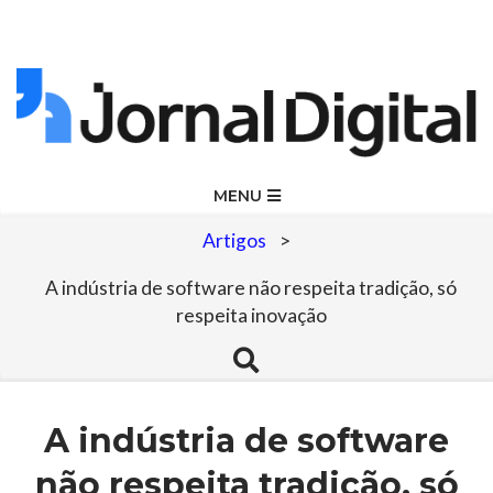
Skip
to
content
Jornal
Primary
MENU
Navigation
Digital
Artigos
>
Menu
A indústria de software não respeita tradição, só
respeita inovação
Search
A indústria de software
não respeita tradição, só