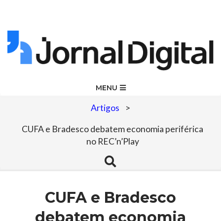
Skip
to
content
Jornal
Primary
MENU
Navigation
Digital
Artigos
>
Menu
CUFA e Bradesco debatem economia periférica
no REC’n’Play
Search
CUFA e Bradesco
debatem economia