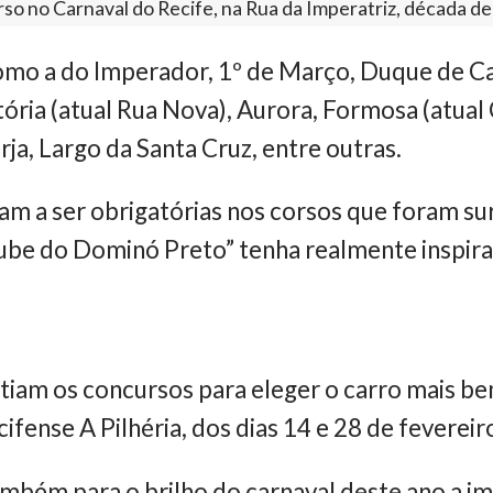
so no Carnaval do Recife, na Rua da Imperatriz, década d
mo a do Imperador, 1º de Março, Duque de Cax
tória (atual Rua Nova), Aurora, Formosa (atual
ja, Largo da Santa Cruz, entre outras.
am a ser obrigatórias nos corsos que foram s
lube do Dominó Preto” tenha realmente inspirad
stiam os concursos para eleger o carro mais 
ifense A Pilhéria, dos dias 14 e 28 de feverei
mbém para o brilho do carnaval deste ano a im