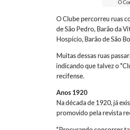
O Cor
O Clube percorreu ruas co
de São Pedro, Barão da Vi
Hospício, Barão de São Bor
Muitas dessas ruas passar
indicando que talvez o “C
recifense.
Anos 1920
Na década de 1920, já exi
promovido pela revista rec
“Procurando concorrer ta