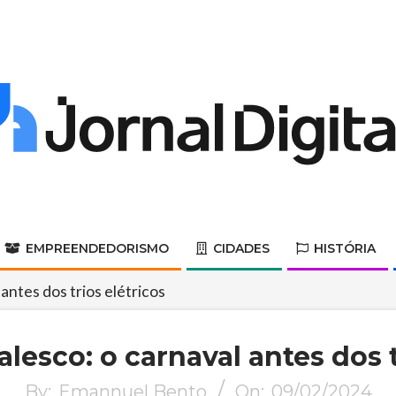
Jornal
Digital
EMPREENDEDORISMO
CIDADES
HISTÓRIA
Primary
Navigation
antes dos trios elétricos
Menu
lesco: o carnaval antes dos t
By:
Emannuel Bento
On:
09/02/2024