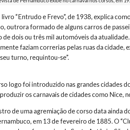
vista de Pernambuco exibe no carnaval nos corsos, em 1
o livro “Entrudo e Frevo”, de 1938, explica co
so, outrora formado de alguns carros de passei
 de dois ou três mil automóveis da atualidad
mente faziam correrias pelas ruas da cidade, e
seu turno, requintou-se”.
o logo foi introduzido nas grandes cidades do
produzir os carnavais de cidades como Nice, no
istro de uma agremiação de corso data ainda do
Pernambuco, em 13 de fevereiro de 1885. O “C