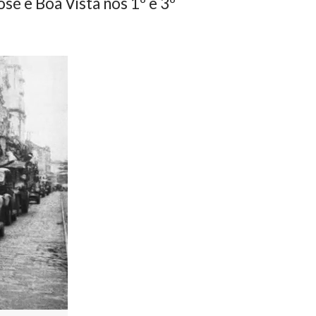
sé e Boa Vista nos 1º e 3º