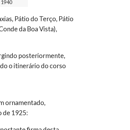
e 1940
ias, Pátio do Terço, Pátio
 Conde da Boa Vista),
urgindo posteriormente,
o o itinerário do corso
bem ornamentado,
ro de 1925:
portante firma desta