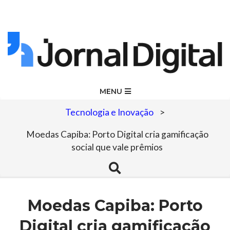
Skip
to
content
Jornal
Primary
MENU
Navigation
Digital
Tecnologia e Inovação
>
Menu
Moedas Capiba: Porto Digital cria gamificação
social que vale prêmios
Search
Moedas Capiba: Porto
Digital cria gamificação