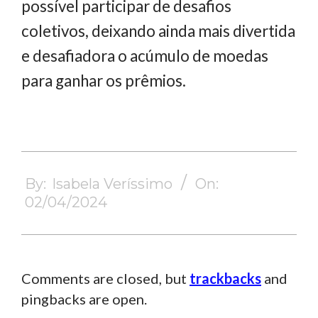
possível participar de desafios
coletivos, deixando ainda mais divertida
e desafiadora o acúmulo de moedas
para ganhar os prêmios.
2024-
04-
By:
Isabela Veríssimo
On:
02
02/04/2024
Comments are closed, but
trackbacks
and
pingbacks are open.