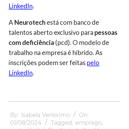
LinkedIn
.
A
Neurotech
está com banco de
talentos aberto exclusivo para
pessoas
com deficiência
(pcd). O modelo de
trabalho na empresa é híbrido. As
inscrições podem ser feitas
pelo
LinkedIn
.
2024-
08-
By:
Isabela Veríssimo
On:
01
01/08/2024
Tagged:
emprego
,