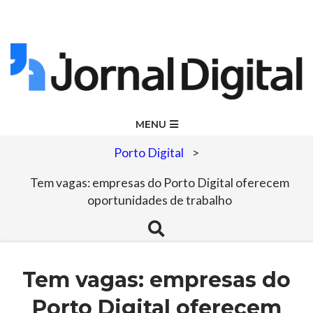
Skip
to
content
Jornal
Primary
MENU
Navigation
Digital
Porto Digital
>
Menu
Tem vagas: empresas do Porto Digital oferecem
oportunidades de trabalho
Search
Tem vagas: empresas do
Porto Digital oferecem