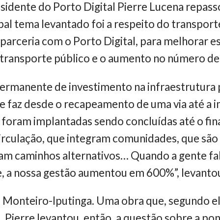
esidente do Porto Digital Pierre Lucena repa
pal tema levantado foi a respeito do transport
 parceria com o Porto Digital, para melhorar 
 transporte público e o aumento no número de
ermanente de investimento na infraestrutura 
te faz desde o recapeamento de uma via até a 
foram implantadas sendo concluídas até o fina
irculação, que integram comunidades, que são v
criam caminhos alternativos… Quando a gente fa
e, a nossa gestão aumentou em 600%”, levanto
 Monteiro-Iputinga. Uma obra que, segundo ele
Pierre levantou, então, a questão sobre a pon