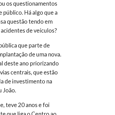
ssou os questionamentos
e público. Há algo que a
essa questão tendo em
 acidentes de veículos?
pública que parte de
implantação de uma nova.
l deste ano priorizando
ias centrais, que estão
la de investimento na
u João.
, teve 20 anos e foi
te que liga o Centro ao