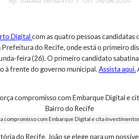
By:
Isabela Veríssimo
On:
26/08/2024
rto Digital
com as quatro pessoas candidatas q
 Prefeitura do Recife, onde está o primeiro di
unda-feira (26). O primeiro candidato sabati
ão à frente do governo municipal.
Assista aqui.
 compromisso com Embarque Digital e cita investimentos
stória do Recife, João se elege para um possív