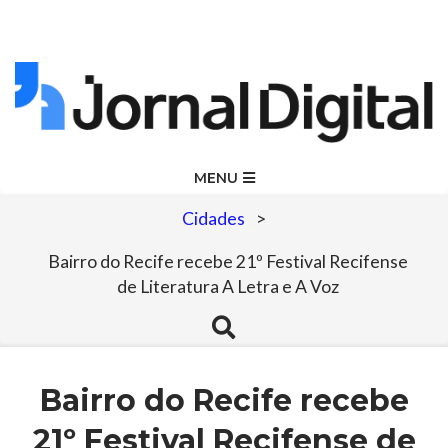
Skip
to
content
Jornal
Primary
MENU
Navigation
Digital
Cidades
>
Menu
Bairro do Recife recebe 21º Festival Recifense
de Literatura A Letra e A Voz
Search
Bairro do Recife recebe
21º Festival Recifense de