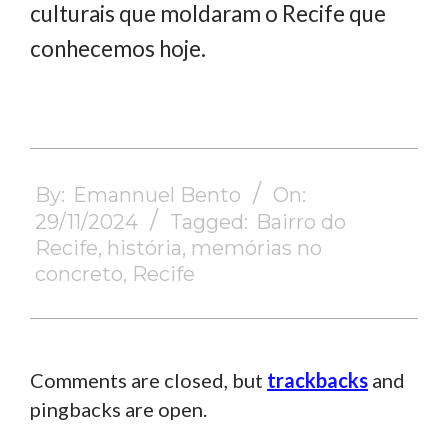
culturais que moldaram o Recife que
conhecemos hoje.
2024-
11-
By:
Emannuel Bento
On:
29
29/11/2024
Tagged:
Bairro do
Recife
,
história
,
memórias no
concreto
,
Recife
Comments are closed, but
trackbacks
and
pingbacks are open.