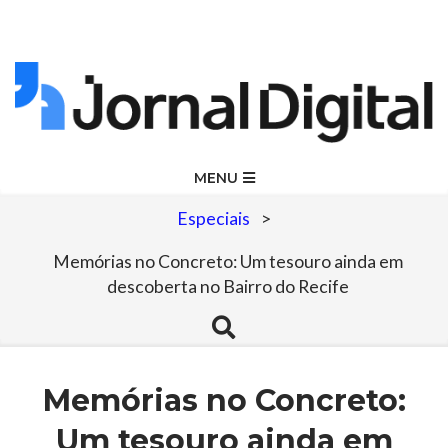
Skip
to
content
Jornal
Primary
MENU
Navigation
Digital
Especiais
>
Menu
Memórias no Concreto: Um tesouro ainda em
descoberta no Bairro do Recife
Search
Memórias no Concreto:
Um tesouro ainda em