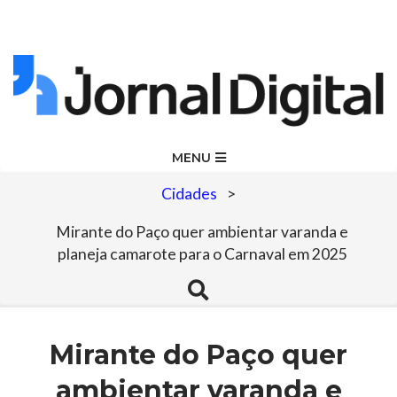
Skip
to
content
Jornal
Primary
MENU
Navigation
Digital
Cidades
>
Menu
Mirante do Paço quer ambientar varanda e
planeja camarote para o Carnaval em 2025
Search
Mirante do Paço quer
ambientar varanda e