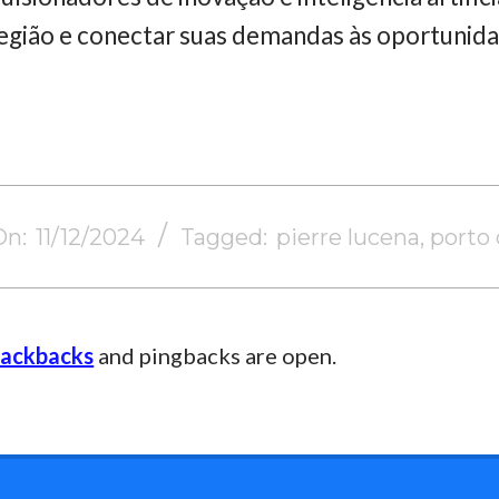
a região e conectar suas demandas às oportunida
On:
11/12/2024
Tagged:
pierre lucena
,
porto 
rackbacks
and pingbacks are open.