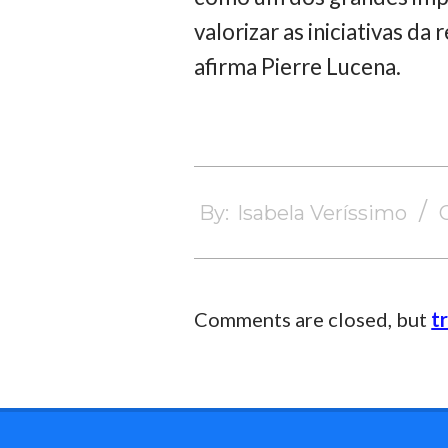
valorizar as iniciativas d
afirma Pierre Lucena.
2024-
12-
By:
Isabela Veríssimo
11
Comments are closed, but
t