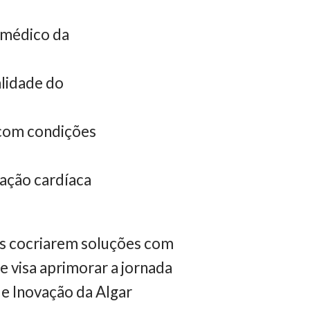
, médico da
alidade do
 com condições
itação cardíaca
ps cocriarem soluções com
e visa aprimorar a jornada
de Inovação da Algar