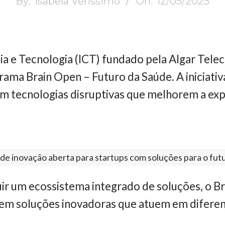
By:
Isabela Veríssimo
On:
12/05/2025
cia e Tecnologia (ICT) fundado pela Algar Tele
grama Brain Open – Futuro da Saúde. A iniciati
om tecnologias disruptivas que melhorem a ex
de inovação aberta para startups com soluções para o fut
ir um ecossistema integrado de soluções, o Br
rem soluções inovadoras que atuem em diferen