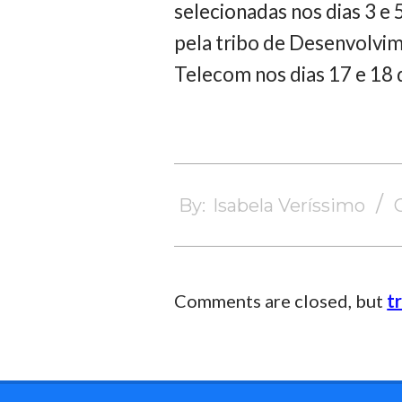
selecionadas nos dias 3 e
pela tribo de Desenvolvim
Telecom nos dias 17 e 18 d
2025-
05-
By:
Isabela Veríssimo
12
Comments are closed, but
t