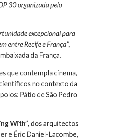
COP 30 organizada pelo
ortunidade excepcional para
em entre Recife e França’’,
Embaixada da França.
des que contempla cinema,
ientíficos no contexto da
 polos: Pátio de São Pedro
ing With”
, dos arquitectos
er e Éric Daniel-Lacombe,