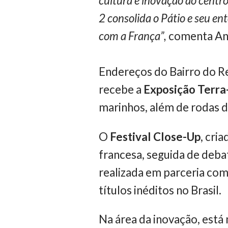
cultura e inovação ao centr
2 consolida o Pátio e seu e
com a França”,
comenta Ana
Endereços do Bairro do R
recebe a
Exposição Terr
marinhos, além de rodas d
O
Festival Close-Up
, cri
francesa, seguida de debat
realizada em parceria com
títulos inéditos no Brasil.
Na área da inovação, est