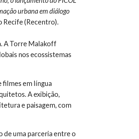
inho, o lançamento do FICOL
rmação urbana em diálogo
 Recife (Recentro).
. A Torre Malakoff
lobais nos ecossistemas
 filmes em língua
uitetos. A exibição,
uitetura e paisagem, com
do de uma parceria entre o