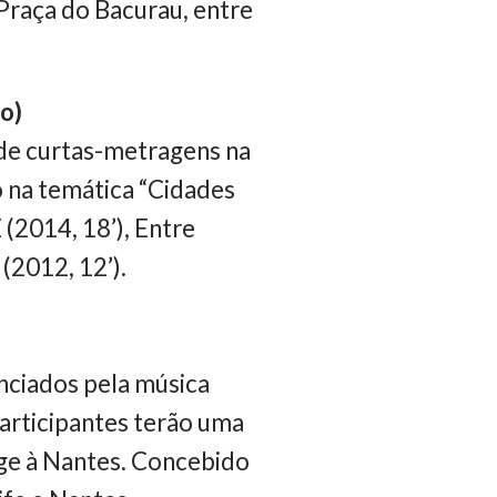
Praça do Bacurau, entre
o)
de curtas-metragens na
o na temática “Cidades
 (2014, 18’), Entre
(2012, 12’).
nciados pela música
participantes terão uma
age à Nantes. Concebido