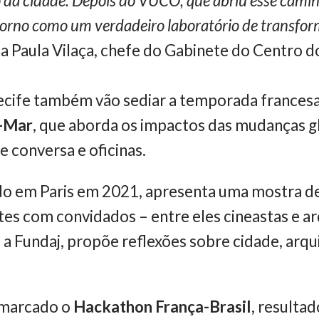
o da cidade. Depois do VUCO, que abriu esse cam
ntorno como um verdadeiro laboratório de transfo
 Paula Vilaça, chefe do Gabinete do Centro do
ecife também vão sediar a temporada francesa
a-Mar
, que aborda os impactos das mudanças g
e conversa e oficinas.
ado em Paris em 2021, apresenta uma mostra de
es com convidados – entre eles cineastas e arq
 a Fundaj, propõe reflexões sobre cidade, arq
á marcado o
Hackathon França-Brasil
, resulta