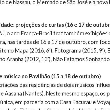
io de Nassau, o Mercado de São José e a nova 
idade: projeções de curtas (16 e 17 de outubr
, o ano França-Brasil traz também exibições 
ra, nas tardes de 16 e 17 de outubro, com foc
te no Mapa (2016, 6’), Fotograma (2015, 9’), E
no Aranha (2012, 13’), Não Estamos Sonhando 
música no Pavilhão (15 a 18 de outubro)
ações das residências de dois músicos influe
fe) e Aasana (Nantes). Neste mesmo espaço, os 
 única, em parceria com a Casa Bacurau e Voy