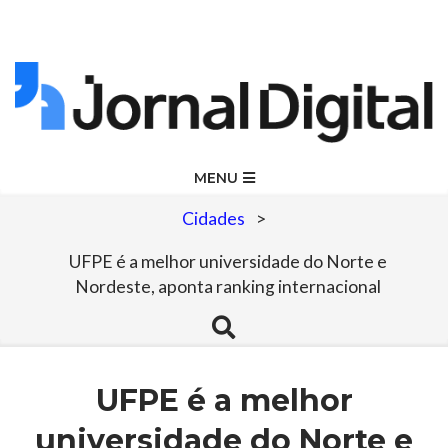
Skip
to
content
Jornal
Primary
MENU
Navigation
Digital
Cidades
>
Menu
UFPE é a melhor universidade do Norte e
Nordeste, aponta ranking internacional
Search
UFPE é a melhor
universidade do Norte e