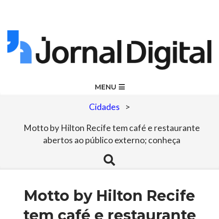
Skip
to
content
Jornal
Primary
MENU
Navigation
Digital
Cidades
>
Menu
Motto by Hilton Recife tem café e restaurante
abertos ao público externo; conheça
Search
Motto by Hilton Recife
tem café e restaurante