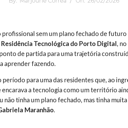
By:
Marjourie Corrêa
On:
26/02/2026
profissional sem um plano fechado de futuro 
a
Residência Tecnológica do Porto Digital
, no
nto de partida para uma trajetória construída 
ra aprender fazendo.
o período para uma das residentes que, ao ing
e encarava a tecnologia como um território ai
u não tinha um plano fechado, mas tinha muit
Gabriela Maranhão
.