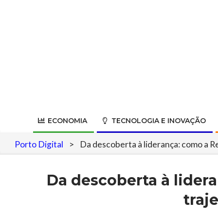
Skip
to
content
ECONOMIA
TECNOLOGIA E INOVAÇÃO
Porto Digital
>
Da descoberta à liderança: como a R
Da descoberta à lider
traj