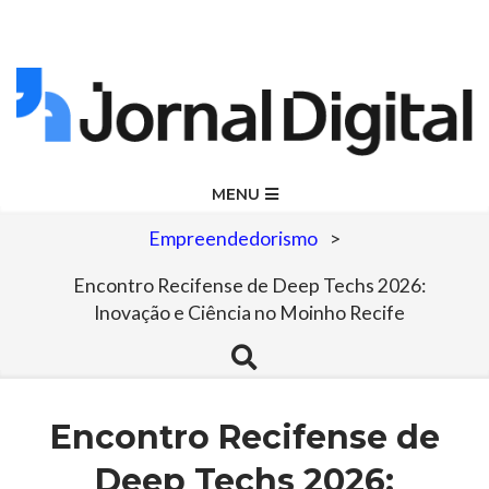
Skip
to
content
Jornal
Primary
MENU
Navigation
Digital
Empreendedorismo
>
Menu
Encontro Recifense de Deep Techs 2026:
Inovação e Ciência no Moinho Recife
Search
Encontro Recifense de
Deep Techs 2026: