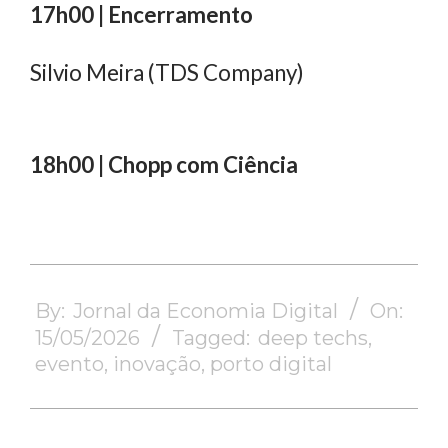
17h00 | Encerramento
Silvio Meira (TDS Company)
18h00 | Chopp com Ciência
2026-
05-
By:
Jornal da Economia Digital
On:
15
15/05/2026
Tagged:
deep techs
,
evento
,
inovação
,
porto digital