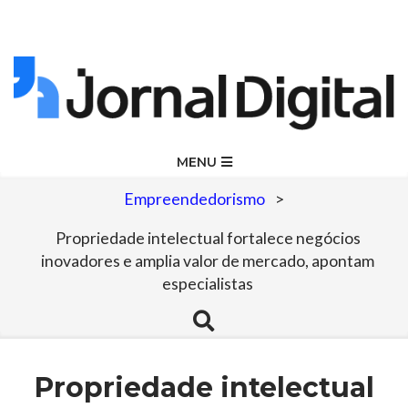
Skip
to
content
Jornal
Primary
MENU
Navigation
Digital
Empreendedorismo
>
Menu
Propriedade intelectual fortalece negócios
inovadores e amplia valor de mercado, apontam
especialistas
Search
Propriedade intelectual