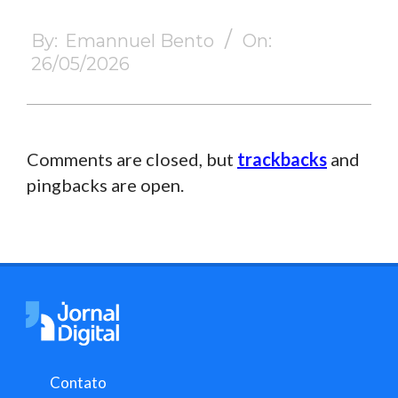
2026-
05-
By:
Emannuel Bento
On:
26
26/05/2026
Comments are closed, but
trackbacks
and
pingbacks are open.
Contato