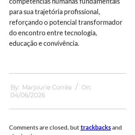
competências humanas fundamentais
para sua trajetória profissional,
reforçando o potencial transformador
do encontro entre tecnologia,
educação e convivência.
2026-
06-
By:
Marjourie Corrêa
On:
04
04/06/2026
Comments are closed, but
trackbacks
and