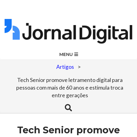
Skip
to
content
Jornal
Primary
MENU
Navigation
Digital
Artigos
>
Menu
Tech Senior promove letramento digital para
pessoas com mais de 60 anos e estimula troca
entre gerações
Search
Tech Senior promove