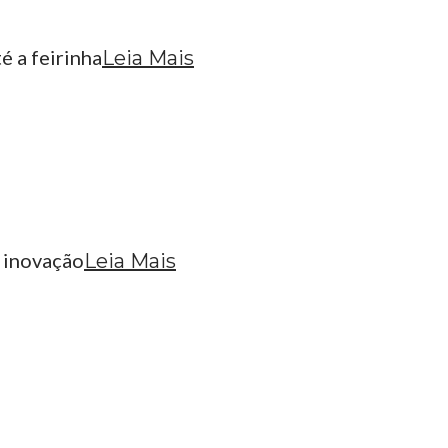
é a feirinha
Leia Mais
e inovação
Leia Mais