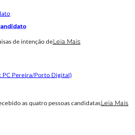
candidato
uisas de intenção de
Leia Mais
recebido as quatro pessoas candidatas
Leia Mais