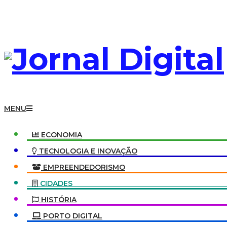
Skip
to
content
Jornal
Digital
Primary
MENU
Navigation
Menu
ECONOMIA
TECNOLOGIA E INOVAÇÃO
EMPREENDEDORISMO
CIDADES
HISTÓRIA
PORTO DIGITAL