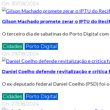
08-
On:
30/08/2024
30
Gilson Machado promete zerar o IPTU do Recif
O terceiro dia de sabatinas do Porto Digital com
2024-
Cidades
Porto Digital
08-
On:
29/08/2024
29
Daniel Coelho defende revitalização e critica 
O ex-deputado federal Daniel Coelho (PSD) foi o
2024-
Cidades
Porto Digital
08-
On:
27/08/2024
27