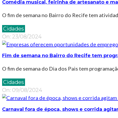
Comédia musical, feirinha de artesanato e m
O fim de semana no Bairro do Recife tem atividad
2024-
Cidades
08-
On:
23/08/2024
23
Fim de semana no Bairro do Recife tem progr
O fim de semana do Dia dos Pais tem programação 
2024-
Cidades
08-
On:
09/08/2024
09
Carnaval fora de época, shows e corrida agit