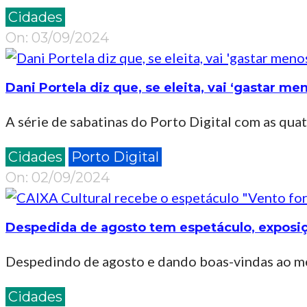
2024-
Cidades
09-
On:
03/09/2024
03
Dani Portela diz que, se eleita, vai ‘gastar
A série de sabatinas do Porto Digital com as qua
2024-
Cidades
Porto Digital
09-
On:
02/09/2024
02
Despedida de agosto tem espetáculo, exposiçõ
Despedindo de agosto e dando boas-vindas ao mê
2024-
Cidades