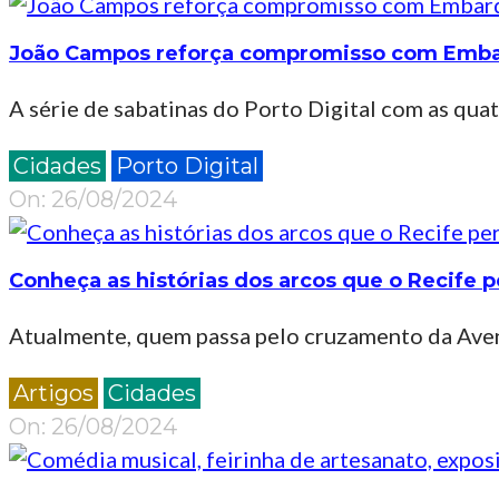
João Campos reforça compromisso com Embarqu
A série de sabatinas do Porto Digital com as qua
2024-
Cidades
Porto Digital
08-
On:
26/08/2024
26
Conheça as histórias dos arcos que o Recife 
Atualmente, quem passa pelo cruzamento da Aven
2024-
Artigos
Cidades
08-
On:
26/08/2024
26