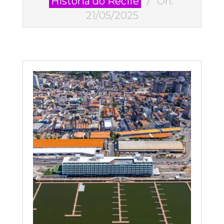
História do Recife
On:
05-
21/05/2025
21