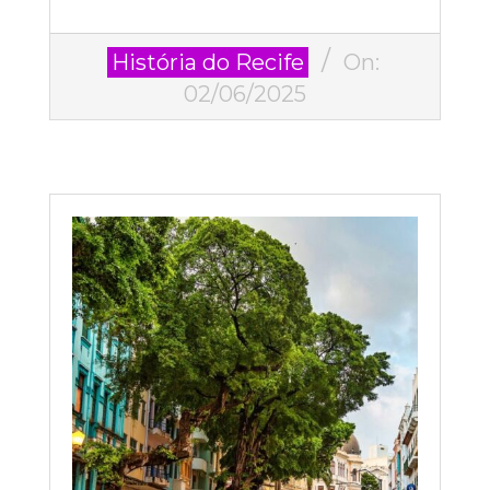
2025-
História do Recife
On:
06-
02/06/2025
02