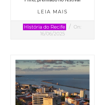
LEIA MAIS
2025-
História do Recife
On:
06-
16/06/2025
16