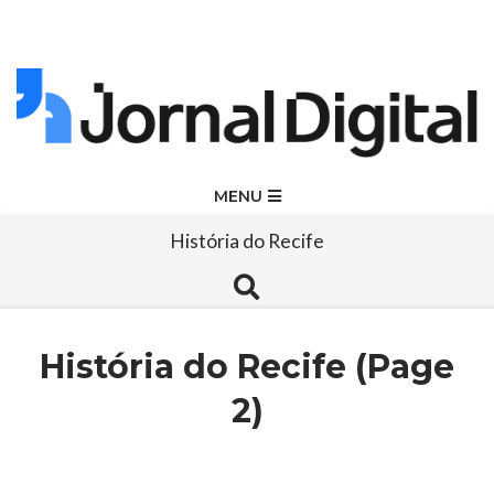
Skip
to
content
Jornal
Primary
MENU
Navigation
Digital
História do Recife
Menu
Search
História do Recife
(Page
2)