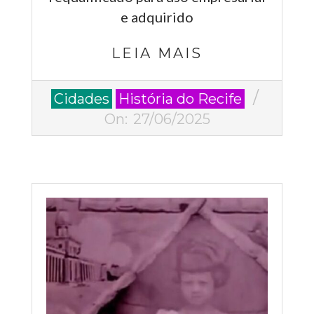
e adquirido
LEIA MAIS
2025-
Cidades
História do Recife
06-
On:
27/06/2025
27