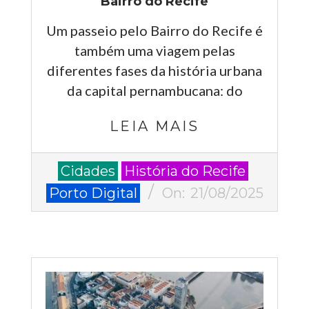
Bairro do Recife
Um passeio pelo Bairro do Recife é
também uma viagem pelas
diferentes fases da história urbana
da capital pernambucana: do
LEIA MAIS
2025-
Cidades
História do Recife
08-
Porto Digital
On:
21/08/2025
21