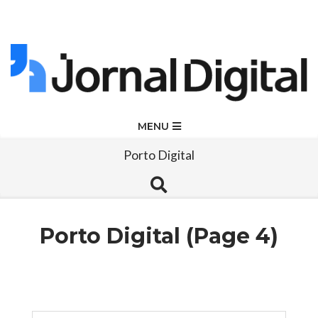
Skip
to
content
Jornal
Primary
MENU
Navigation
Digital
Porto Digital
Menu
Search
Porto Digital
(Page 4)