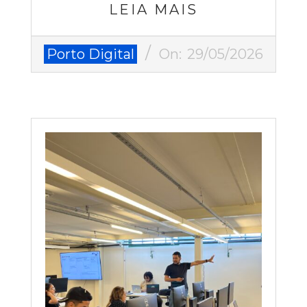
LEIA MAIS
2026-
Porto Digital
On:
29/05/2026
05-
29