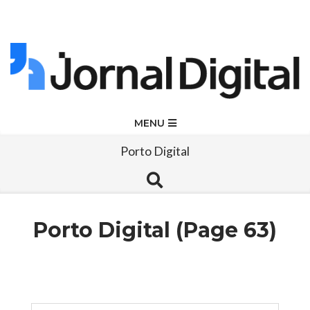
Skip
to
content
Jornal
Primary
MENU
Navigation
Digital
Porto Digital
Menu
Search
Porto Digital
(Page 63)