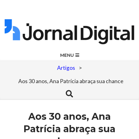
Skip
to
content
Jornal
Primary
MENU
Navigation
Digital
Artigos
>
Menu
Aos 30 anos, Ana Patrícia abraça sua chance
Search
Aos 30 anos, Ana
Patrícia abraça sua