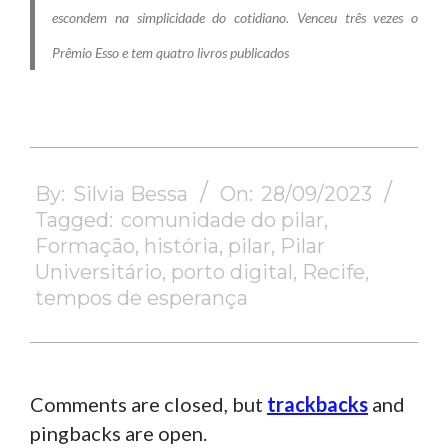
escondem na simplicidade do cotidiano. Venceu três vezes o
Prêmio Esso e tem quatro livros publicados
2023-
09-
By:
Silvia Bessa
On:
28/09/2023
28
Tagged:
comunidade do pilar
,
Formação
,
história
,
pilar
,
Pilar
Universitário
,
porto digital
,
Recife
,
tempos de esperança
Comments are closed, but
trackbacks
and
pingbacks are open.