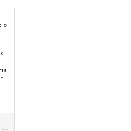
é o
as
ama
de
On: