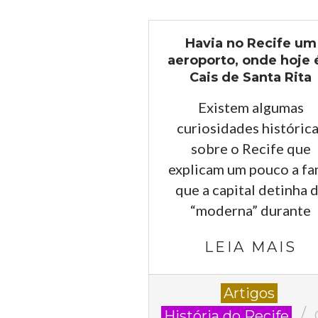
Havia no Recife um
aeroporto, onde hoje 
Cais de Santa Rita
Existem algumas
curiosidades históric
sobre o Recife que
explicam um pouco a f
que a capital detinha 
“moderna” durante
LEIA MAIS
2023-
Artigos
09-
História do Recife