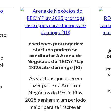
cto
Inscrições prorrogadas:
startups podem se
A
candidatar à Arena de
R
do
Negócios do REC’n’Play
oi
2025 até domingo (10)
c
v
As startups que querem
fazer parte da Arena de
m
A
Negócios do REC’n’Play
2025 ganharam um período
maior para se inscrever