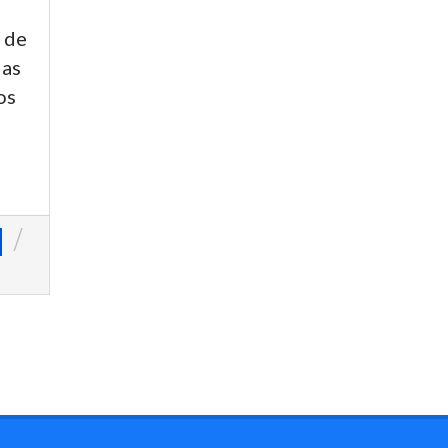
 de
das
os