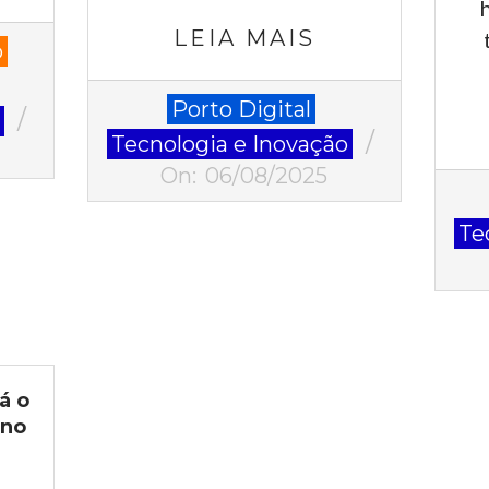
LEIA MAIS
o
2025-
Porto Digital
o
08-
Tecnologia e Inovação
06
On:
06/08/2025
2025
07-
Te
22
á o
 no