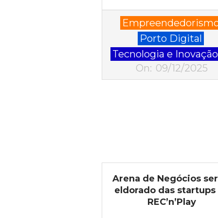
2025-
Empreendedorism
12-
Porto Digital
09
Tecnologia e Inovaçã
On:
09/12/2025
Arena de Negócios ser
eldorado das startups
REC’n’Play