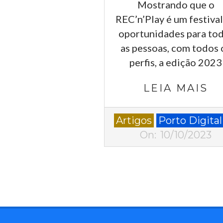
Mostrando que o
REC’n’Play é um festival
oportunidades para to
as pessoas, com todos 
perfis, a edição 2023
LEIA MAIS
2023-
Artigos
Porto Digital
10-
On:
10/10/2023
10